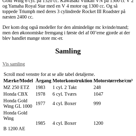
Gold Wing 6 cyl. på 1520 cc. Kawasaki Vulkan VN på 1500 cc V 2
og Yamaha Royal Star med en V 4 motor og 1300 cc. Og så
toppede Triumph med deres 3 cylindrede Rocket III Roadster på
næsten 2400 cc.
Der kom dog også modeller for den almindelige mc kvinde/mand;
men den økonomiske fremgang i første del af 00’erne gjorde at der
blev handlet mange store mc-er.
Samling
Vis samling
Scroll mod venstre for at se alle tabel detaljerne.
Mærke/Model
Årgang
Motorkonstruktion
Motorstørrelse/cm³
MZ 250 ETZ
1983
1 cyl. 2 Takt
248
Honda CBX
1978
6 cyl. Tværs
1047
Honda Gold
1977
4 cyl. Boxer
999
Wing GL 1000
Honda Gold
Wing
1985
4 cyl. Boxer
1200
B 1200 AE