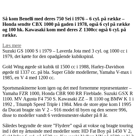
Så kom Benelli med deres 750 Sei i 1976 – 6 cyl. på række –
Honda sendte CBX 1000 på gaden i 1978, også 6 cyl på række
og 100 hk. Kawasaki kom med deres Z 1300cc også 6 cyl. på
række.
Læs mere
Suzuki GS 1000 S i 1979 – Laverda Jota med 3 cyl. og 1000 cc i
1979, det kørte for den opadgående kubikspiral.
Gold Wing øgede sit kubik til 1500 cc i 1988, Harley-Davidson
øgede til 1337 cc. på bla. Super Glide modellerne, Yamaha V-max i
1985, en V 4 med 1200 cc.
Sportsmaskinerne kom igen og det med fornemme repræsentanter –
Yamaha FZR 1000, Honda CBR 900 RR Fireblade. Suzuki GSX R
1100. MV Agusta F4 750 S. Kawasaki ZZ – R 1100 og BMW K 1 i
1992 , Triumph Speed Triple i 1984. Men de store øjne kom I 1995
da Ducati bragte sin V 2 – 916 model til byen og den senere 996,
disse to modeller vandt 6 verdensmester-skaber på 8 år.
Således begyndte de store ”Flydere” også at vokse og bragte touring
ind i det ny årtusinde med modeller som: HD Fat Boy på 1450 V 2,