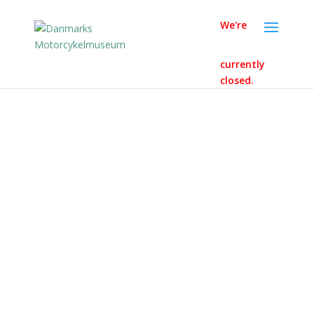
We're
currently
closed.