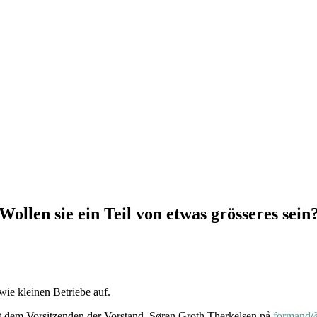
Wollen sie ein Teil von etwas grösseres sein
ie kleinen Betriebe auf.
 dem Vorsitzenden der Vorstand,
Søren Groth Therkelsen på
formand