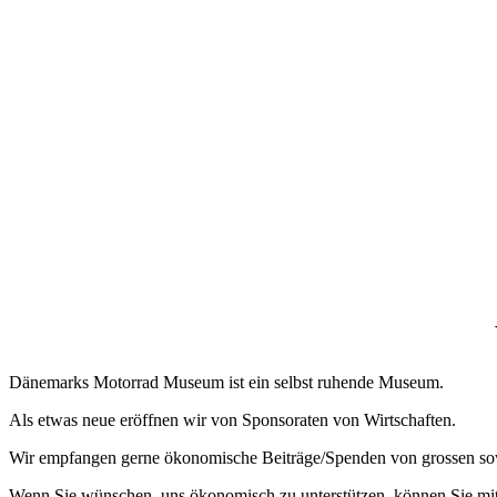
Dänemarks Motorrad Museum ist ein selbst ruhende Museum.
Als etwas neue eröffnen wir von Sponsoraten von Wirtschaften.
Wir empfangen gerne ökonomische Beiträge/Spenden von grossen sow
Wenn Sie wünschen, uns ökonomisch zu unterstützen, können Sie mit