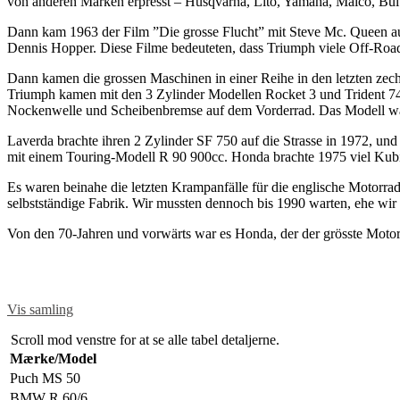
von anderen Marken erpresst – Husqvarna, Lito, Yamaha, Maico, Bul
Dann kam 1963 der Film ”Die grosse Flucht” mit Steve Mc. Queen a
Dennis Hopper. Diese Filme bedeuteten, dass Triumph viele Off-Roa
Dann kamen die grossen Maschinen in einer Reihe in den letzten z
Triumph kamen mit den 3 Zylinder Modellen Rocket 3 und Trident 74
Nockenwelle und Scheibenbremse auf dem Vorderrad. Das Modell war m
Laverda brachte ihren 2 Zylinder SF 750 auf die Strasse in 1972, 
mit einem Touring-Modell R 90 900cc. Honda brachte 1975 viel Kub
Es waren beinahe die letzten Krampanfälle für die englische Motorrad-
selbstständige Fabrik. Wir mussten dennoch bis 1990 warten, ehe w
Von den 70-Jahren und vorwärts war es Honda, der der grösste Motor
Vis samling
Scroll mod venstre for at se alle tabel detaljerne.
Mærke/Model
Puch MS 50
BMW R 60/6