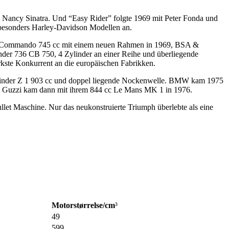
Nancy Sinatra. Und “Easy Rider” folgte 1969 mit Peter Fonda und
 besonders Harley-Davidson Modellen an.
rton Commando 745 cc mit einem neuen Rahmen in 1969, BSA &
der 736 CB 750, 4 Zylinder an einer Reihe und überliegende
kste Konkurrent an die europäischen Fabrikken.
Zylinder Z 1 903 cc und doppel liegende Nockenwelle. BMW kam 1975
o Guzzi kam dann mit ihrem 844 cc Le Mans MK 1 in 1976.
ullet Maschine. Nur das neukonstruierte Triumph überlebte als eine
Motorstørrelse/cm
³
49
599