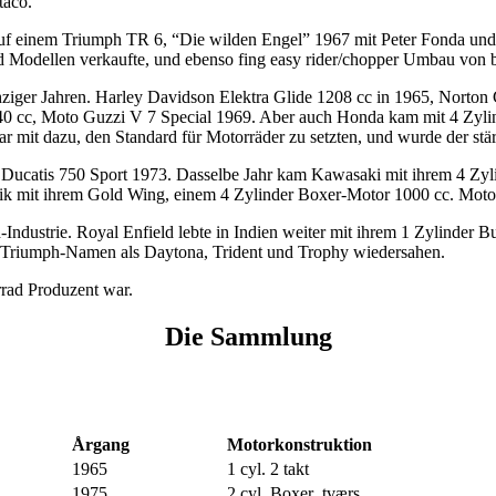
taco.
uf einem Triumph TR 6, “Die wilden Engel” 1967 mit Peter Fonda und 
d Modellen verkaufte, und ebenso fing easy rider/chopper Umbau von
echziger Jahren. Harley Davidson Elektra Glide 1208 cc in 1965, No
0 cc, Moto Guzzi V 7 Special 1969. Aber auch Honda kam mit 4 Zylin
it dazu, den Standard für Motorräder zu setzten, und wurde der stär
und Ducatis 750 Sport 1973. Dasselbe Jahr kam Kawasaki mit ihrem 4 
ik mit ihrem Gold Wing, einem 4 Zylinder Boxer-Motor 1000 cc. Mot
Industrie. Royal Enfield lebte in Indien weiter mit ihrem 1 Zylinder B
ir Triumph-Namen als Daytona, Trident und Trophy wiedersahen.
rad Produzent war.
Die Sammlung
Årgang
Motorkonstruktion
1965
1 cyl. 2 takt
1975
2 cyl. Boxer tværs